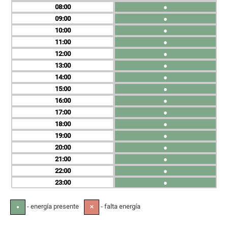
08
●
09
●
10
●
11
●
12
●
13
●
14
●
15
●
16
●
17
●
18
●
19
●
20
●
21
●
22
●
23
●
- energía presente
- falta energía
●
✕