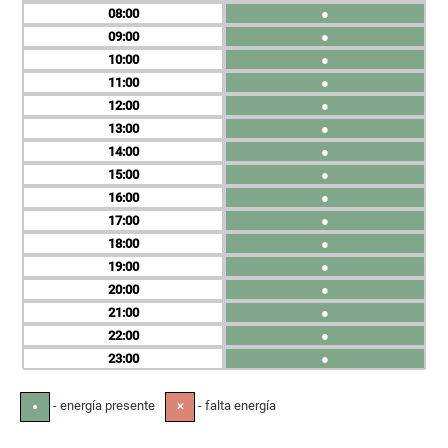
08
●
09
●
10
●
11
●
12
●
13
●
14
●
15
●
16
●
17
●
18
●
19
●
20
●
21
●
22
●
23
●
- energía presente
- falta energía
●
✕