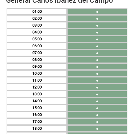
General Carlos Ibáñez del Campo
01
●
02
●
03
●
04
●
05
●
06
●
07
●
08
●
09
●
10
●
11
●
12
●
13
●
14
●
15
●
16
●
17
●
18
●