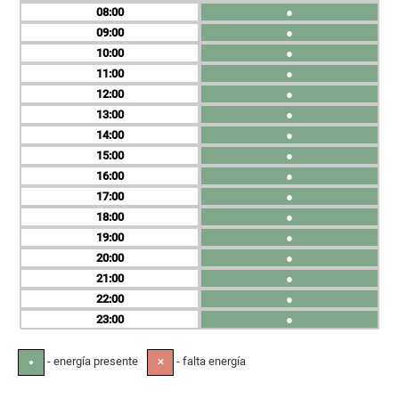
08
●
09
●
10
●
11
●
12
●
13
●
14
●
15
●
16
●
17
●
18
●
19
●
20
●
21
●
22
●
23
●
- energía presente
- falta energía
●
✕