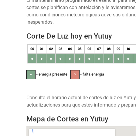
El mantenimiento programado es esencial para mejora
cortes se planifican con antelación y le avisaremo
como condiciones meteorológicas adversas o daños 
inesperados.
Corte De Luz hoy en Yutuy
00
01
02
03
04
05
06
07
08
09
10
●
●
●
●
●
●
●
●
●
●
●
- energía presente
- falta energía
●
✕
Consulta el horario actual de cortes de luz en Yutu
actualizaciones para que estés informado y prepara
Mapa de Cortes en Yutuy