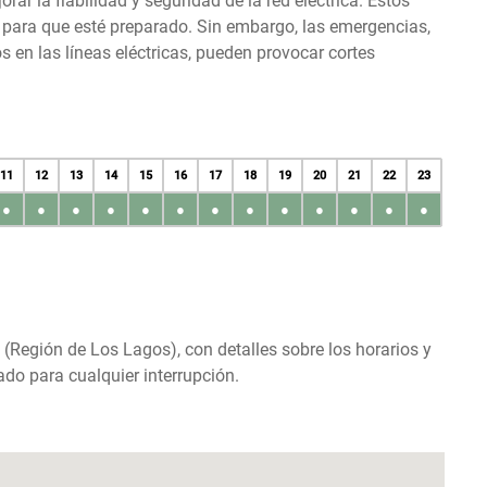
r la fiabilidad y seguridad de la red eléctrica. Estos
s para que esté preparado. Sin embargo, las emergencias,
en las líneas eléctricas, pueden provocar cortes
11
12
13
14
15
16
17
18
19
20
21
22
23
●
●
●
●
●
●
●
●
●
●
●
●
●
y (Región de Los Lagos), con detalles sobre los horarios y
do para cualquier interrupción.