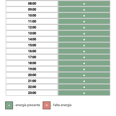
08
●
09
●
10
●
11
●
12
●
13
●
14
●
15
●
16
●
17
●
18
●
19
●
20
●
21
●
22
●
23
●
- energía presente
- falta energía
●
✕