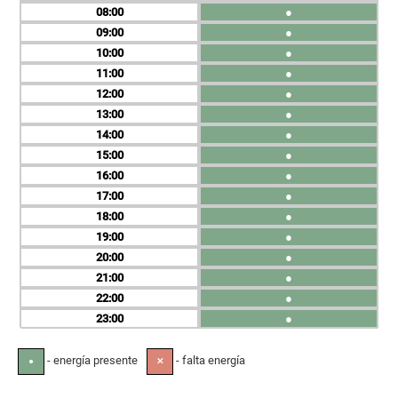
08
●
09
●
10
●
11
●
12
●
13
●
14
●
15
●
16
●
17
●
18
●
19
●
20
●
21
●
22
●
23
●
- energía presente
- falta energía
●
✕