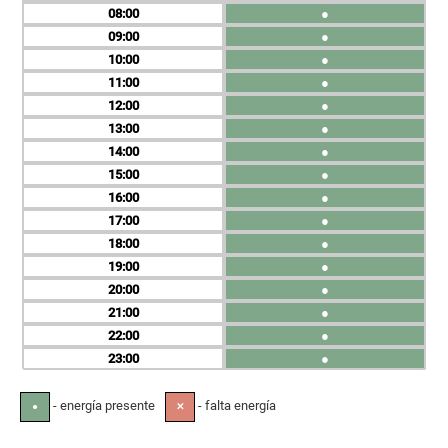
08
●
09
●
10
●
11
●
12
●
13
●
14
●
15
●
16
●
17
●
18
●
19
●
20
●
21
●
22
●
23
●
- energía presente
- falta energía
●
✕