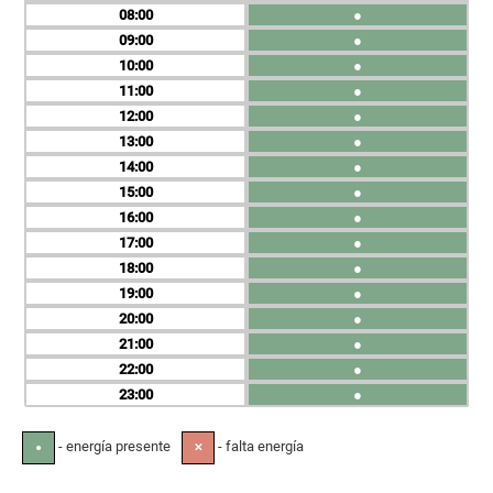
08
●
09
●
10
●
11
●
12
●
13
●
14
●
15
●
16
●
17
●
18
●
19
●
20
●
21
●
22
●
23
●
- energía presente
- falta energía
●
✕