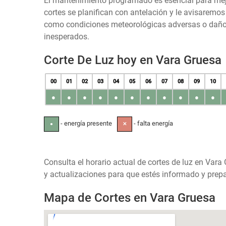
El mantenimiento programado es esencial para mejora
cortes se planifican con antelación y le avisaremo
como condiciones meteorológicas adversas o daños 
inesperados.
Corte De Luz hoy en Vara Gruesa
00
01
02
03
04
05
06
07
08
09
10
●
●
●
●
●
●
●
●
●
●
●
- energía presente
- falta energía
●
✕
Consulta el horario actual de cortes de luz en Vara
y actualizaciones para que estés informado y prepa
Mapa de Cortes en Vara Gruesa