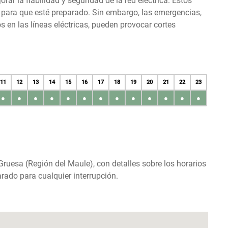
r la fiabilidad y seguridad de la red eléctrica. Estos
s para que esté preparado. Sin embargo, las emergencias,
en las líneas eléctricas, pueden provocar cortes
11
12
13
14
15
16
17
18
19
20
21
22
23
●
●
●
●
●
●
●
●
●
●
●
●
●
 Gruesa (Región del Maule), con detalles sobre los horarios
rado para cualquier interrupción.