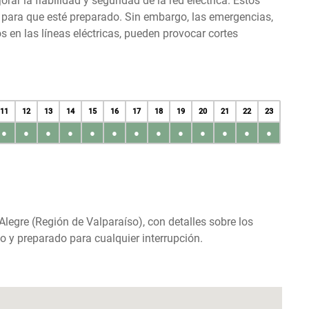
r la fiabilidad y seguridad de la red eléctrica. Estos
s para que esté preparado. Sin embargo, las emergencias,
en las líneas eléctricas, pueden provocar cortes
11
12
13
14
15
16
17
18
19
20
21
22
23
●
●
●
●
●
●
●
●
●
●
●
●
●
 Alegre (Región de Valparaíso), con detalles sobre los
o y preparado para cualquier interrupción.