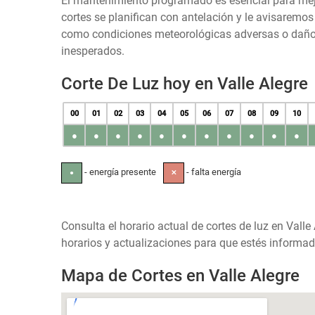
El mantenimiento programado es esencial para mejora
cortes se planifican con antelación y le avisaremo
como condiciones meteorológicas adversas o daños 
inesperados.
Corte De Luz hoy en Valle Alegre
00
01
02
03
04
05
06
07
08
09
10
●
●
●
●
●
●
●
●
●
●
●
- energía presente
- falta energía
●
✕
Consulta el horario actual de cortes de luz en Valle
horarios y actualizaciones para que estés informad
Mapa de Cortes en Valle Alegre