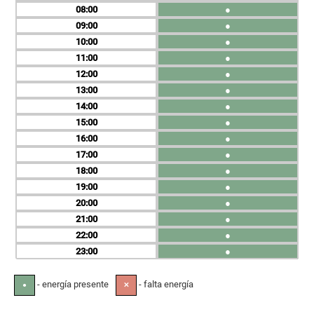
08
●
09
●
10
●
11
●
12
●
13
●
14
●
15
●
16
●
17
●
18
●
19
●
20
●
21
●
22
●
23
●
- energía presente
- falta energía
●
✕