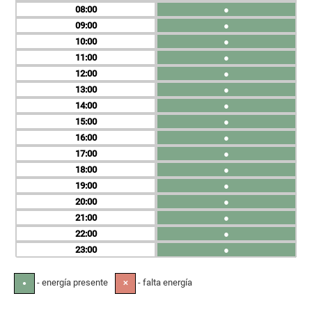
08
●
09
●
10
●
11
●
12
●
13
●
14
●
15
●
16
●
17
●
18
●
19
●
20
●
21
●
22
●
23
●
- energía presente
- falta energía
●
✕