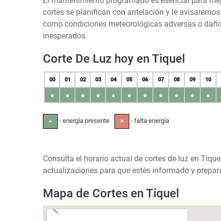
El mantenimiento programado es esencial para mejora
cortes se planifican con antelación y le avisaremo
como condiciones meteorológicas adversas o daños 
inesperados.
Corte De Luz hoy en Tiquel
00
01
02
03
04
05
06
07
08
09
10
●
●
●
●
●
●
●
●
●
●
●
- energía presente
- falta energía
●
✕
Consulta el horario actual de cortes de luz en Tique
actualizaciones para que estés informado y prepara
Mapa de Cortes en Tiquel