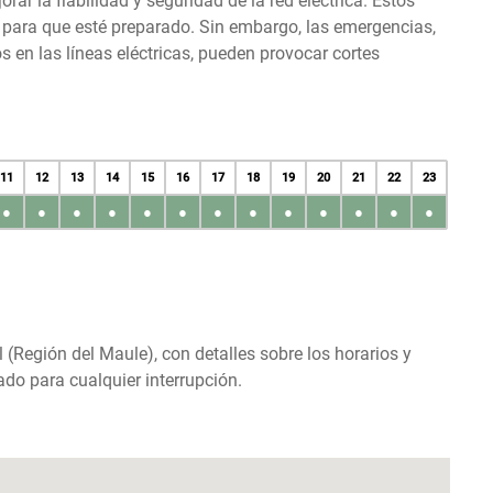
r la fiabilidad y seguridad de la red eléctrica. Estos
s para que esté preparado. Sin embargo, las emergencias,
en las líneas eléctricas, pueden provocar cortes
11
12
13
14
15
16
17
18
19
20
21
22
23
●
●
●
●
●
●
●
●
●
●
●
●
●
l (Región del Maule), con detalles sobre los horarios y
do para cualquier interrupción.