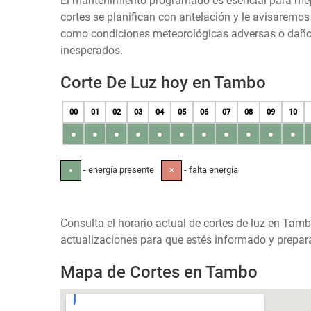
El mantenimiento programado es esencial para mejora
cortes se planifican con antelación y le avisaremo
como condiciones meteorológicas adversas o daños 
inesperados.
Corte De Luz hoy en Tambo
00
01
02
03
04
05
06
07
08
09
10
●
●
●
●
●
●
●
●
●
●
●
- energía presente
- falta energía
●
✕
Consulta el horario actual de cortes de luz en Tamb
actualizaciones para que estés informado y prepara
Mapa de Cortes en Tambo