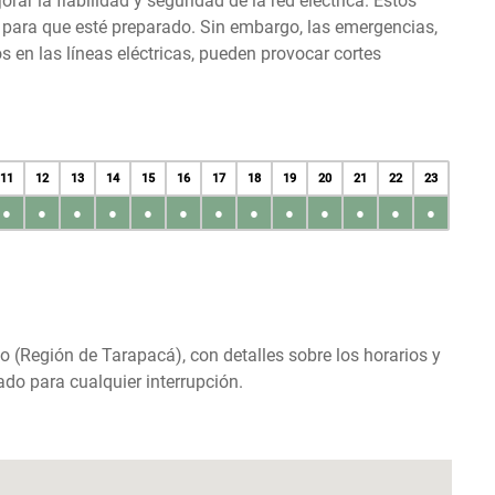
r la fiabilidad y seguridad de la red eléctrica. Estos
s para que esté preparado. Sin embargo, las emergencias,
en las líneas eléctricas, pueden provocar cortes
11
12
13
14
15
16
17
18
19
20
21
22
23
●
●
●
●
●
●
●
●
●
●
●
●
●
o (Región de Tarapacá), con detalles sobre los horarios y
do para cualquier interrupción.