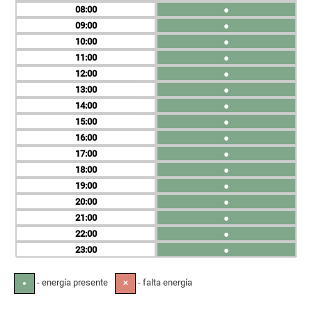
08
●
09
●
10
●
11
●
12
●
13
●
14
●
15
●
16
●
17
●
18
●
19
●
20
●
21
●
22
●
23
●
- energía presente
- falta energía
●
✕