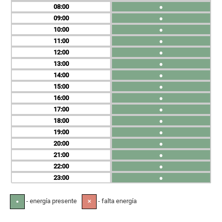
08
●
09
●
10
●
11
●
12
●
13
●
14
●
15
●
16
●
17
●
18
●
19
●
20
●
21
●
22
●
23
●
- energía presente
- falta energía
●
✕