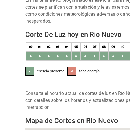
El mantenimiento programado es esencial para mejora
cortes se planifican con antelación y le avisaremo
como condiciones meteorológicas adversas o daños 
inesperados.
Corte De Luz hoy en Río Nuevo
00
01
02
03
04
05
06
07
08
09
10
●
●
●
●
●
●
●
●
●
●
●
- energía presente
- falta energía
●
✕
Consulta el horario actual de cortes de luz en Río 
con detalles sobre los horarios y actualizaciones 
interrupción.
Mapa de Cortes en Río Nuevo