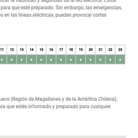
r la fiabilidad y seguridad de la red eléctrica. Estos
s para que esté preparado. Sin embargo, las emergencias,
en las líneas eléctricas, pueden provocar cortes
11
12
13
14
15
16
17
18
19
20
21
22
23
●
●
●
●
●
●
●
●
●
●
●
●
●
Nuevo (Región de Magallanes y de la Antártica Chilena),
para que estés informado y preparado para cualquier