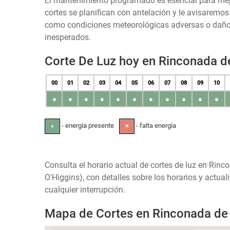
El mantenimiento programado es esencial para mejora
cortes se planifican con antelación y le avisaremo
como condiciones meteorológicas adversas o daños 
inesperados.
Corte De Luz hoy en Rinconada de
00
01
02
03
04
05
06
07
08
09
10
●
●
●
●
●
●
●
●
●
●
●
- energía presente
- falta energía
●
✕
Consulta el horario actual de cortes de luz en Rinc
O'Higgins), con detalles sobre los horarios y actu
cualquier interrupción.
Mapa de Cortes en Rinconada de 