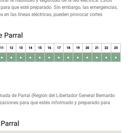
r la fiabilidad y seguridad de la red eléctrica. Estos
s para que esté preparado. Sin embargo, las emergencias,
en las líneas eléctricas, pueden provocar cortes
 Parral
11
12
13
14
15
16
17
18
19
20
21
22
23
●
●
●
●
●
●
●
●
●
●
●
●
●
onada de Parral (Región del Libertador General Bernardo
alizaciones para que estés informado y preparado para
Parral