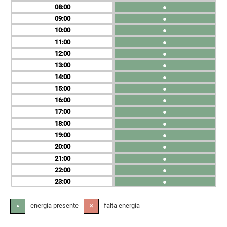
08
●
09
●
10
●
11
●
12
●
13
●
14
●
15
●
16
●
17
●
18
●
19
●
20
●
21
●
22
●
23
●
- energía presente
- falta energía
●
✕