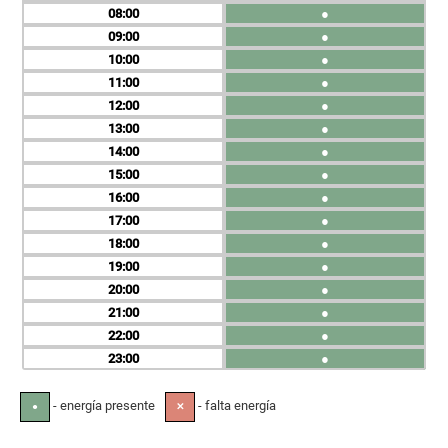
08
●
09
●
10
●
11
●
12
●
13
●
14
●
15
●
16
●
17
●
18
●
19
●
20
●
21
●
22
●
23
●
- energía presente
- falta energía
●
✕