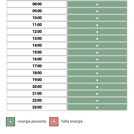
08
●
09
●
10
●
11
●
12
●
13
●
14
●
15
●
16
●
17
●
18
●
19
●
20
●
21
●
22
●
23
●
- energía presente
- falta energía
●
✕