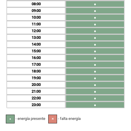
08
●
09
●
10
●
11
●
12
●
13
●
14
●
15
●
16
●
17
●
18
●
19
●
20
●
21
●
22
●
23
●
- energía presente
- falta energía
●
✕