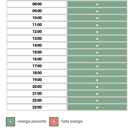
08
●
09
●
10
●
11
●
12
●
13
●
14
●
15
●
16
●
17
●
18
●
19
●
20
●
21
●
22
●
23
●
- energía presente
- falta energía
●
✕