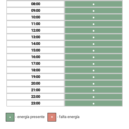
08
●
09
●
10
●
11
●
12
●
13
●
14
●
15
●
16
●
17
●
18
●
19
●
20
●
21
●
22
●
23
●
- energía presente
- falta energía
●
✕