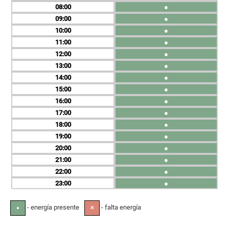
08
●
09
●
10
●
11
●
12
●
13
●
14
●
15
●
16
●
17
●
18
●
19
●
20
●
21
●
22
●
23
●
- energía presente
- falta energía
●
✕