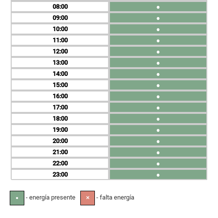
08
●
09
●
10
●
11
●
12
●
13
●
14
●
15
●
16
●
17
●
18
●
19
●
20
●
21
●
22
●
23
●
- energía presente
- falta energía
●
✕