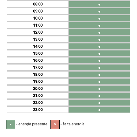
08
●
09
●
10
●
11
●
12
●
13
●
14
●
15
●
16
●
17
●
18
●
19
●
20
●
21
●
22
●
23
●
- energía presente
- falta energía
●
✕