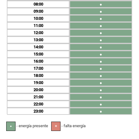
08
●
09
●
10
●
11
●
12
●
13
●
14
●
15
●
16
●
17
●
18
●
19
●
20
●
21
●
22
●
23
●
- energía presente
- falta energía
●
✕