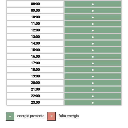
08
●
09
●
10
●
11
●
12
●
13
●
14
●
15
●
16
●
17
●
18
●
19
●
20
●
21
●
22
●
23
●
- energía presente
- falta energía
●
✕