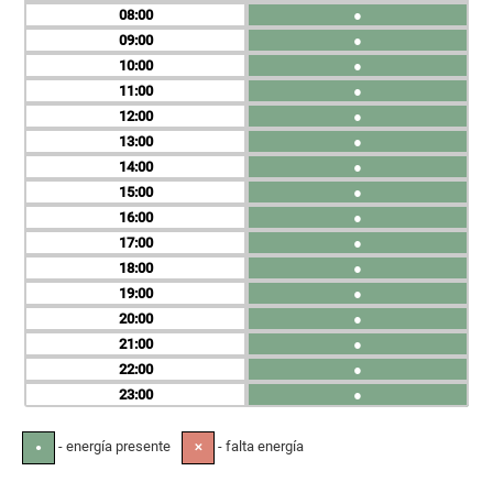
08
●
09
●
10
●
11
●
12
●
13
●
14
●
15
●
16
●
17
●
18
●
19
●
20
●
21
●
22
●
23
●
- energía presente
- falta energía
●
✕