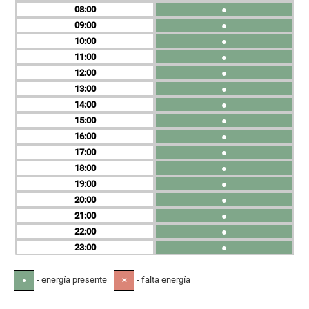
08
●
09
●
10
●
11
●
12
●
13
●
14
●
15
●
16
●
17
●
18
●
19
●
20
●
21
●
22
●
23
●
- energía presente
- falta energía
●
✕