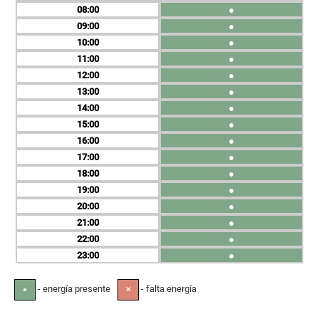
08
●
09
●
10
●
11
●
12
●
13
●
14
●
15
●
16
●
17
●
18
●
19
●
20
●
21
●
22
●
23
●
- energía presente
- falta energía
●
✕