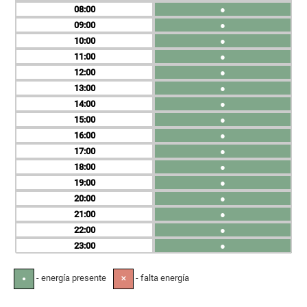
08
●
09
●
10
●
11
●
12
●
13
●
14
●
15
●
16
●
17
●
18
●
19
●
20
●
21
●
22
●
23
●
- energía presente
- falta energía
●
✕