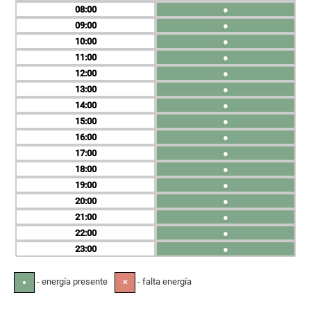
08
●
09
●
10
●
11
●
12
●
13
●
14
●
15
●
16
●
17
●
18
●
19
●
20
●
21
●
22
●
23
●
- energía presente
- falta energía
●
✕