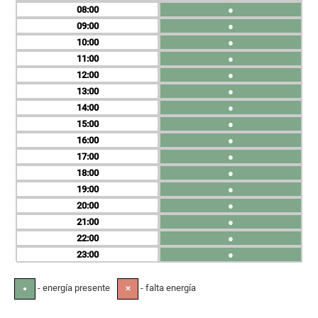
08
●
09
●
10
●
11
●
12
●
13
●
14
●
15
●
16
●
17
●
18
●
19
●
20
●
21
●
22
●
23
●
- energía presente
- falta energía
●
✕