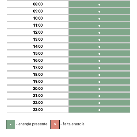
08
●
09
●
10
●
11
●
12
●
13
●
14
●
15
●
16
●
17
●
18
●
19
●
20
●
21
●
22
●
23
●
- energía presente
- falta energía
●
✕