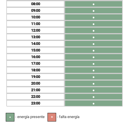
08
●
09
●
10
●
11
●
12
●
13
●
14
●
15
●
16
●
17
●
18
●
19
●
20
●
21
●
22
●
23
●
- energía presente
- falta energía
●
✕