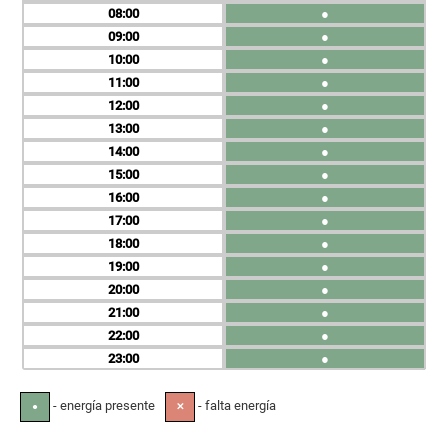
08
●
09
●
10
●
11
●
12
●
13
●
14
●
15
●
16
●
17
●
18
●
19
●
20
●
21
●
22
●
23
●
- energía presente
- falta energía
●
✕