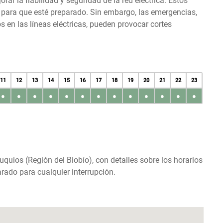
r la fiabilidad y seguridad de la red eléctrica. Estos
s para que esté preparado. Sin embargo, las emergencias,
en las líneas eléctricas, pueden provocar cortes
11
12
13
14
15
16
17
18
19
20
21
22
23
●
●
●
●
●
●
●
●
●
●
●
●
●
uquios (Región del Biobío), con detalles sobre los horarios
rado para cualquier interrupción.