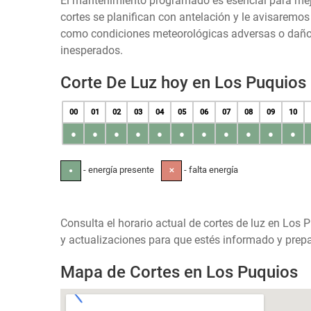
El mantenimiento programado es esencial para mejora
cortes se planifican con antelación y le avisaremo
como condiciones meteorológicas adversas o daños 
inesperados.
Corte De Luz hoy en Los Puquios
00
01
02
03
04
05
06
07
08
09
10
●
●
●
●
●
●
●
●
●
●
●
- energía presente
- falta energía
●
✕
Consulta el horario actual de cortes de luz en Los P
y actualizaciones para que estés informado y prepa
Mapa de Cortes en Los Puquios