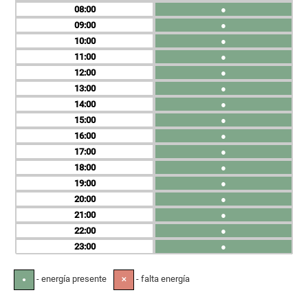
08
●
09
●
10
●
11
●
12
●
13
●
14
●
15
●
16
●
17
●
18
●
19
●
20
●
21
●
22
●
23
●
- energía presente
- falta energía
●
✕