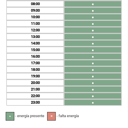
08
●
09
●
10
●
11
●
12
●
13
●
14
●
15
●
16
●
17
●
18
●
19
●
20
●
21
●
22
●
23
●
- energía presente
- falta energía
●
✕