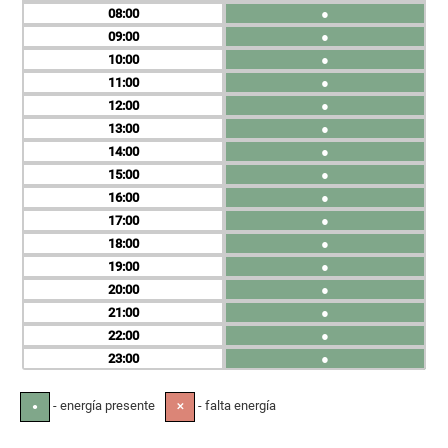
08
●
09
●
10
●
11
●
12
●
13
●
14
●
15
●
16
●
17
●
18
●
19
●
20
●
21
●
22
●
23
●
- energía presente
- falta energía
●
✕