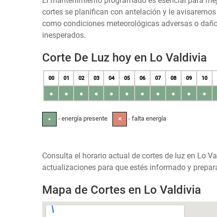
El mantenimiento programado es esencial para mejora
cortes se planifican con antelación y le avisaremo
como condiciones meteorológicas adversas o daños 
inesperados.
Corte De Luz hoy en Lo Valdivia
00
01
02
03
04
05
06
07
08
09
10
●
●
●
●
●
●
●
●
●
●
●
- energía presente
- falta energía
●
✕
Consulta el horario actual de cortes de luz en Lo Va
actualizaciones para que estés informado y prepara
Mapa de Cortes en Lo Valdivia