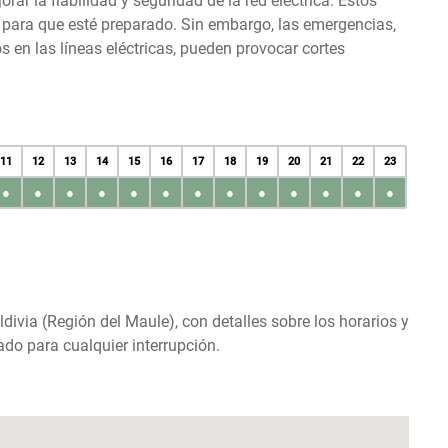
r la fiabilidad y seguridad de la red eléctrica. Estos
s para que esté preparado. Sin embargo, las emergencias,
en las líneas eléctricas, pueden provocar cortes
11
12
13
14
15
16
17
18
19
20
21
22
23
●
●
●
●
●
●
●
●
●
●
●
●
●
ldivia (Región del Maule), con detalles sobre los horarios y
do para cualquier interrupción.