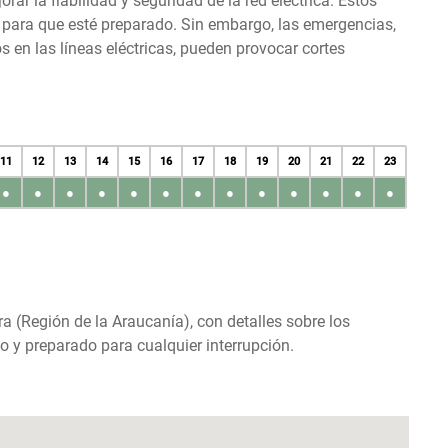
r la fiabilidad y seguridad de la red eléctrica. Estos
s para que esté preparado. Sin embargo, las emergencias,
en las líneas eléctricas, pueden provocar cortes
11
12
13
14
15
16
17
18
19
20
21
22
23
●
●
●
●
●
●
●
●
●
●
●
●
●
ra (Región de la Araucanía), con detalles sobre los
o y preparado para cualquier interrupción.