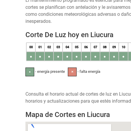
El mantenimiento programado es esencial para mejora
cortes se planifican con antelación y le avisaremo
como condiciones meteorológicas adversas o daños 
inesperados.
Corte De Luz hoy en Liucura
00
01
02
03
04
05
06
07
08
09
10
●
●
●
●
●
●
●
●
●
●
●
- energía presente
- falta energía
●
✕
Consulta el horario actual de cortes de luz en Liucu
horarios y actualizaciones para que estés informad
Mapa de Cortes en Liucura