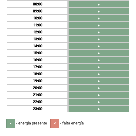
08
●
09
●
10
●
11
●
12
●
13
●
14
●
15
●
16
●
17
●
18
●
19
●
20
●
21
●
22
●
23
●
- energía presente
- falta energía
●
✕