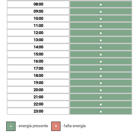
08
●
09
●
10
●
11
●
12
●
13
●
14
●
15
●
16
●
17
●
18
●
19
●
20
●
21
●
22
●
23
●
- energía presente
- falta energía
●
✕