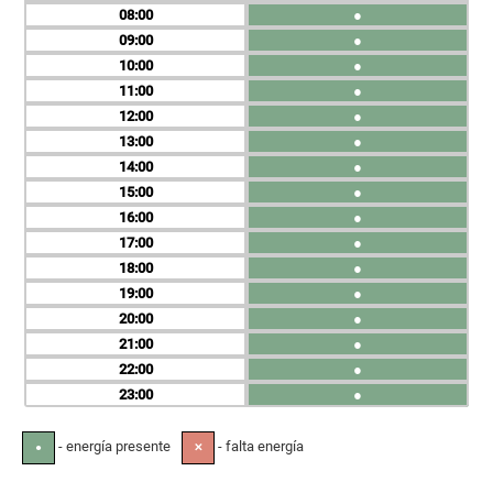
08
●
09
●
10
●
11
●
12
●
13
●
14
●
15
●
16
●
17
●
18
●
19
●
20
●
21
●
22
●
23
●
- energía presente
- falta energía
●
✕