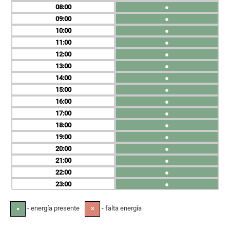
08
●
09
●
10
●
11
●
12
●
13
●
14
●
15
●
16
●
17
●
18
●
19
●
20
●
21
●
22
●
23
●
- energía presente
- falta energía
●
✕