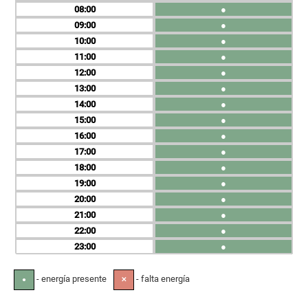
08
●
09
●
10
●
11
●
12
●
13
●
14
●
15
●
16
●
17
●
18
●
19
●
20
●
21
●
22
●
23
●
- energía presente
- falta energía
●
✕